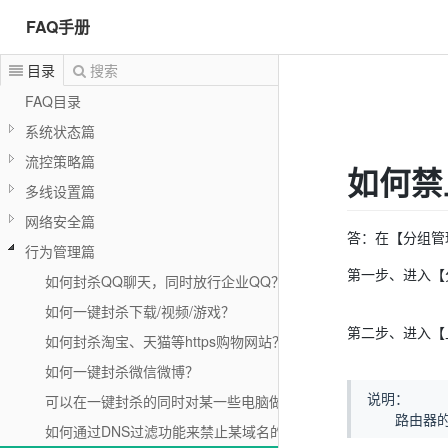
FAQ手册
目录
搜索
FAQ目录
系统状态篇
流控策略篇
如何禁
多线设置篇
网络安全篇
答：在【分组管
行为管理篇
第一步、进入【
如何封杀QQ聊天，同时放行企业QQ？
如何一键封杀下载/视频/游戏？
第二步、进入【
如何封杀淘宝、天猫等https购物网站？京东、唯品会等购物网站?
如何一键封杀微信微博？
说明：
可以在一键封杀的同时对某一些电脑做例外吗？
路由器的新
如何通过DNS过滤功能来禁止某域名的所有流量？有哪些局限性