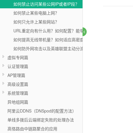
如何禁止访问某些公网IP或者IP段？
如何禁止某些电脑上网？
如何只允许上某些网站？
URL重定向有什么用？如何配置？能举个例子吗？有哪些可能的
如何提高无线带机量？如何适应高密度高并发的使用环境？
如何防外网攻击以及英雄联盟主动分流后，部分内嵌网页打不开
虚拟专网篇
认证管理篇
AP管理篇
高级设置篇
系统管理篇
异地组网篇
阿里云DDNS（DNSpod的配置方法）
单线多拨后云端绑定失败的处理办法
高恪路由中链路聚合的应用